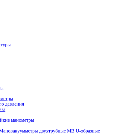
атуры
ры
ометры
о давления
аза
ойкие манометры
Мановакуумметры двухтрубные МВ U-образные