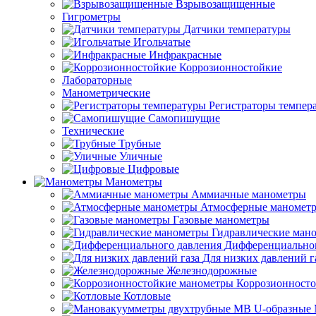
Взрывозащищенные
Гигрометры
Датчики температуры
Игольчатые
Инфракрасные
Коррозионностойкие
Лабораторные
Манометрические
Регистраторы темпер
Самопишущие
Технические
Трубные
Уличные
Цифровые
Манометры
Аммиачные манометры
Атмосферные маномет
Газовые манометры
Гидравлические ман
Дифференциальног
Для низких давлений г
Железнодорожные
Коррозионност
Котловые