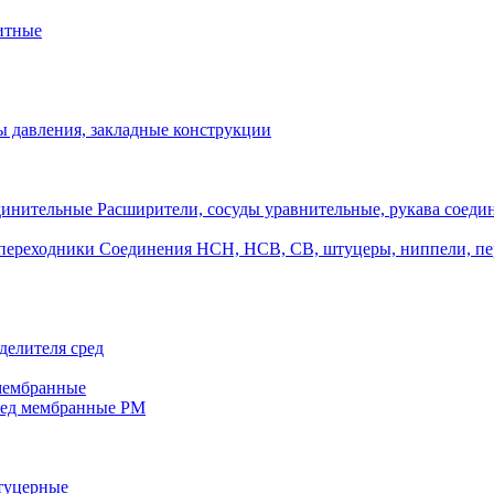
итные
 давления, закладные конструкции
Расширители, сосуды уравнительные, рукава соеди
Соединения НСН, НСВ, СВ, штуцеры, ниппели, п
делителя сред
 мембранные
ред мембранные РМ
штуцерные