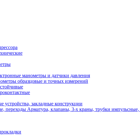
прессора
хнические
метры
ктронные манометры и датчики давления
ометры образцовые и точных измерений
стойчивые
роконтактные
е устройства, закладные конструкции
Арматура, клапаны, 3-х краны, трубки импульсные,
прокладки