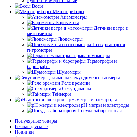
Рулетки измерительные
Весы
Метеоприборы
Анемометры
Барометры
Датчики ветра и
метеометры
Люксметры
Психрометры и
гигрометры
Термоанемометры
Термографы и
барографы
Шумомеры
Секундомеры, таймеры
Реле времени
Секундомеры
Таймеры
pH-метры и электроды
pH-метры и электроды
Посуда лабораторная
Популярные товары
Рекомендуемые
Новинки