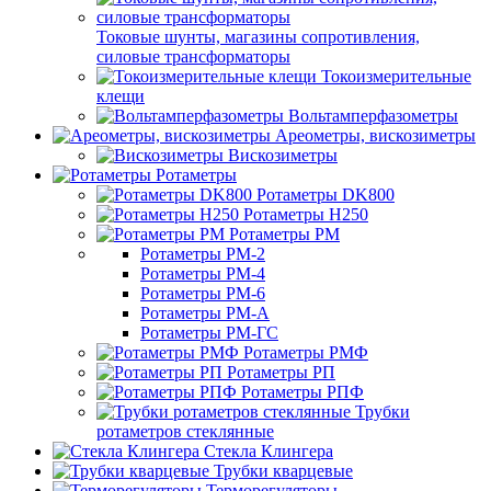
Токовые шунты, магазины сопротивления,
силовые трансформаторы
Токоизмерительные
клещи
Вольтамперфазометры
Ареометры, вискозиметры
Вискозиметры
Ротаметры
Ротаметры DK800
Ротаметры H250
Ротаметры РМ
Ротаметры РМ-2
Ротаметры РМ-4
Ротаметры РМ-6
Ротаметры РМ-А
Ротаметры РМ-ГС
Ротаметры РМФ
Ротаметры РП
Ротаметры РПФ
Трубки
ротаметров стеклянные
Стекла Клингера
Трубки кварцевые
Терморегуляторы